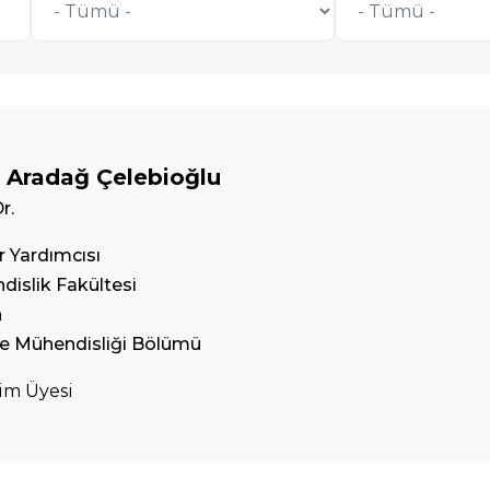
n Aradağ Çelebioğlu
r.
 Yardımcısı
islik Fakültesi
n
e Mühendisliği Bölümü
im Üyesi