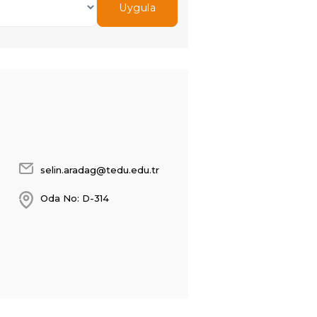
selin.aradag@tedu.edu.tr
Oda No: D-314