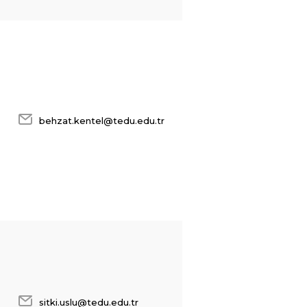
behzat.kentel@tedu.edu.tr
sitki.uslu@tedu.edu.tr