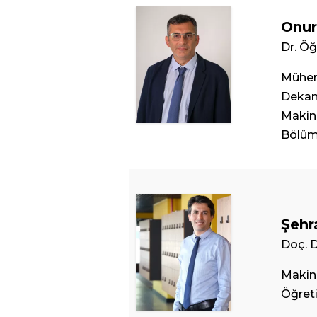
Onur
Dr. Öğ
Mühend
Dekan
Makin
Bölüm 
Şehr
Doç. D
Makin
Öğret