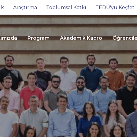
ik
Araştırma
Toplumsal Katkı
TEDÜ'yü Keşfet
ımızda
Program
Akademik Kadro
Öğrencil