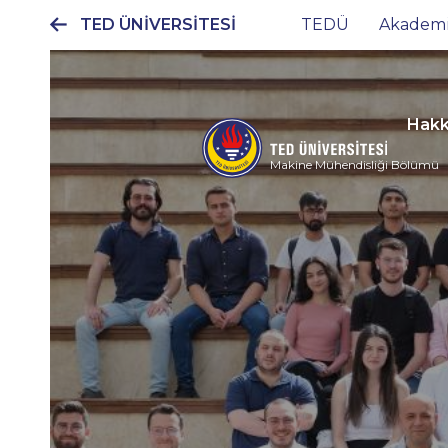
TED ÜNİVERSİTESİ
TEDÜ
Akadem
Ana
gezinti
menüsü
Hakk
Makine Mühendisliği Bölümü