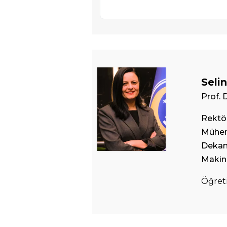
Seli
Prof. D
Rektör
Mühend
Deka
Makin
Öğret