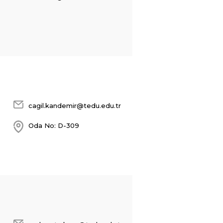
cagil.kandemir@tedu.edu.tr
Oda No: D-309