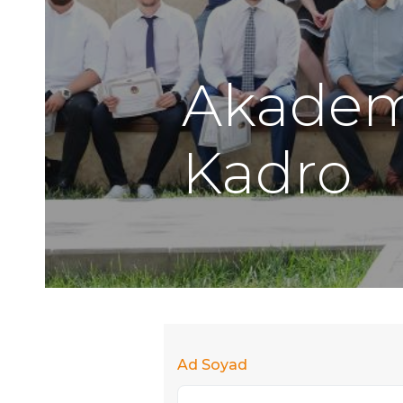
Akadem
Kadro
Ad Soyad