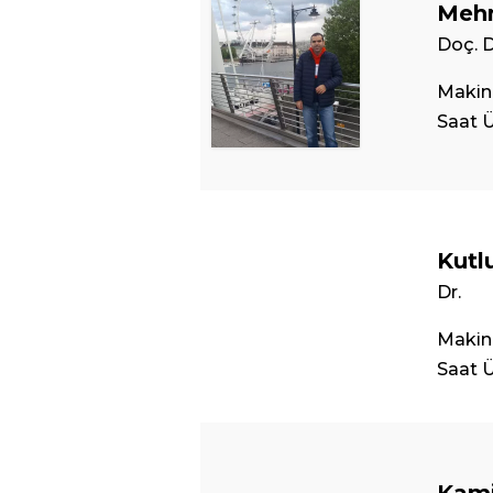
Mehm
Doç. D
Makin
Saat Ü
Kutl
Dr.
Makin
Saat Ü