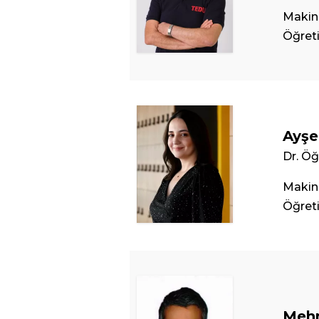
Makin
Öğret
Ayşe
Dr. Öğ
Makin
Öğret
Meh