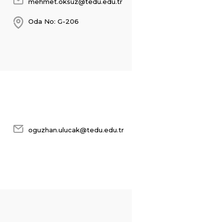
mehmet.oksuz@tedu.edu.tr
Oda No: G-206
oguzhan.ulucak@tedu.edu.tr