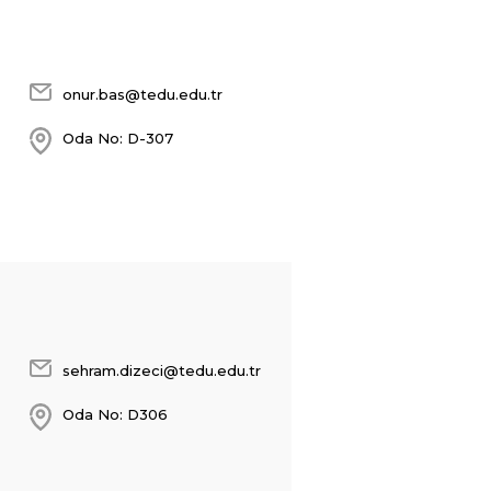
onur.bas@tedu.edu.tr
Oda No: D-307
sehram.dizeci@tedu.edu.tr
Oda No: D306