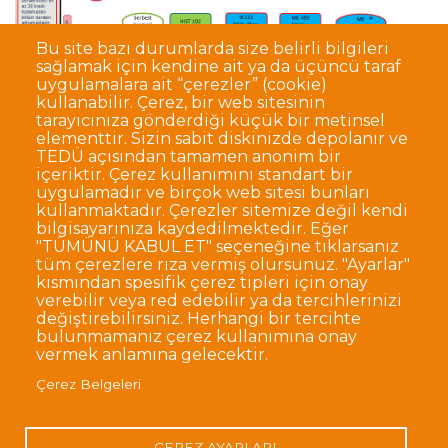
Bu site bazı durumlarda size belirli bilgileri
sağlamak için kendine ait ya da üçüncü taraf
uygulamalara ait “çerezler” (cookie)
kullanabilir. Çerez, bir web sitesinin
tarayıcınıza gönderdiği küçük bir metinsel
elementtir. Sizin sabit diskinizde depolanır ve
TEDÜ açısından tamamen anonim bir
Dipnot
Sıkça Sorulan Sorular
içeriktir. Çerez kullanımını standart bir
uygulamadır ve birçok web sitesi bunları
Kişisel Verilerin Korunması
kullanmaktadır. Çerezler sitemize değil kendi
Gizlilik Politikası
Sorumluluk Reddi
bilgisayarınıza kaydedilmektedir. Eğer
"TÜMÜNÜ KABUL ET" seçeneğine tıklarsanız
Açık Rıza
Kurumsal Kimlik
tüm çerezlere rıza vermiş olursunuz. "Ayarlar"
kısmından spesifik çerez tipleri için onay
© TED Üniversitesi. Ziya Gökalp Caddesi No:48 06420, Kolej
verebilir veya red edebilir ya da tercihlerinizi
Çankaya ANKARA
değiştirebilirsiniz. Herhangi bir tercihte
bulunmamanız çerez kullanımına onay
vermek anlamına gelecektir.
TED
TED
TED
TED
TED
Çerez Belgeleri
Üniversitesi
Üniversitesi
Üniversitesi
Üniversitesi
Üniversitesi
WhatsApp
Twitter
YouTube
Facebook
Instagram
LinkedIn
ile
sayfası
kanalı
sayfası
sayfası
sayfası
iletişime
geç
ÇEREZ AYARLARI