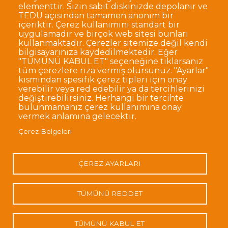
elementtir. Sizin sabit diskinizde depolanır ve
TEDÜ açısından tamamen anonim bir
Dipnot
Sıkça Sorulan Sorular
içeriktir. Çerez kullanımını standart bir
uygulamadır ve birçok web sitesi bunları
Kişisel Verilerin Korunması
kullanmaktadır. Çerezler sitemize değil kendi
Gizlilik Politikası
Sorumluluk Reddi
bilgisayarınıza kaydedilmektedir. Eğer
"TÜMÜNÜ KABUL ET" seçeneğine tıklarsanız
Açık Rıza
Kurumsal Kimlik
tüm çerezlere rıza vermiş olursunuz. "Ayarlar"
kısmından spesifik çerez tipleri için onay
© TED Üniversitesi. Ziya Gökalp Caddesi No:48 06420, Kolej
verebilir veya red edebilir ya da tercihlerinizi
Çankaya ANKARA
değiştirebilirsiniz. Herhangi bir tercihte
bulunmamanız çerez kullanımına onay
vermek anlamına gelecektir.
TED
TED
TED
TED
TED
Çerez Belgeleri
Üniversitesi
Üniversitesi
Üniversitesi
Üniversitesi
Üniversitesi
WhatsApp
Twitter
YouTube
Facebook
Instagram
LinkedIn
ile
sayfası
kanalı
sayfası
sayfası
sayfası
iletişime
geç
ÇEREZ AYARLARI
TÜMÜNÜ REDDET
TÜMÜNÜ KABUL ET