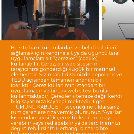
Bu site bazı durumlarda size belirli bilgileri
sağlamak için kendine ait ya da üçüncü taraf
uygulamalara ait “çerezler” (cookie)
kullanabilir. Çerez, bir web sitesinin
Bölüm Tanıtımı
Öğret
tarayıcınıza gönderdiği küçük bir metinsel
elementtir. Sizin sabit diskinizde depolanır ve
TEDÜ açısından tamamen anonim bir
içeriktir. Çerez kullanımını standart bir
uygulamadır ve birçok web sitesi bunları
kullanmaktadır. Çerezler sitemize değil kendi
bilgisayarınıza kaydedilmektedir. Eğer
"TÜMÜNÜ KABUL ET" seçeneğine tıklarsanız
tüm çerezlere rıza vermiş olursunuz. "Ayarlar"
kısmından spesifik çerez tipleri için onay
verebilir veya red edebilir ya da tercihlerinizi
değiştirebilirsiniz. Herhangi bir tercihte
Haberler ve Etkinlikler
bulunmamanız çerez kullanımına onay