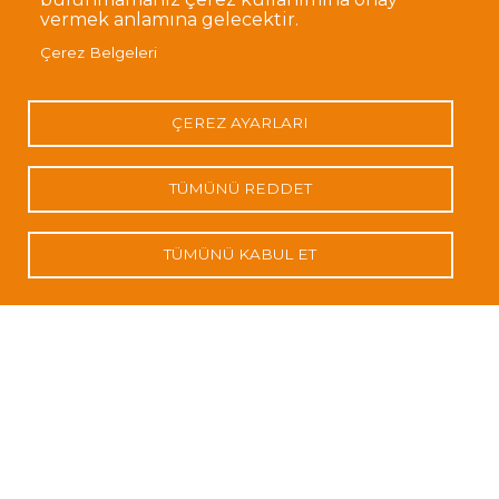
vermek anlamına gelecektir.
Kalyon
Çerez Belgeleri
PV
Ziyareti
ÇEREZ AYARLARI
TÜMÜNÜ REDDET
TÜMÜNÜ KABUL ET
21 Mayıs 2024
Kalyon PV Ziyareti
:
Detaylı Bilgi
Kalyon
PV
Ziyareti
BVS